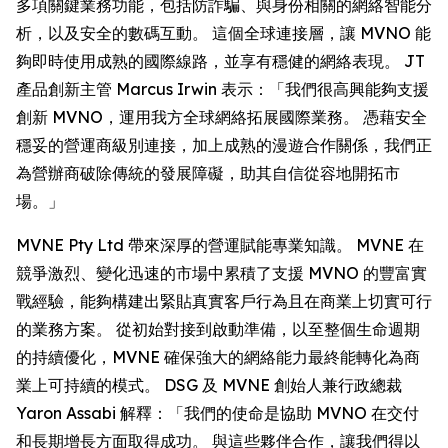
多項關鍵業務功能，包括防詐騙、與身份相關的網絡智能分
析，以及安全的數碼互動。 這個全球連接層，讓 MVNO 能
夠即時使用成熟的國際線路，並享有穩健的網絡表現。 JT
產品創新主管 Marcus Irwin 表示：「我們很高興能夠支援
創新 MVNO，運用我方全球網絡拓展國際業務。 憑藉安全
穩妥的營運商級別連接，加上成熟的漫遊合作關係，我們正
為營辦商破除傳統的發展障礙，助其自信從容地開拓市
場。」
MVNE Pty Ltd 帶來深厚的營運賦能專業知識。 MVNE 在
競爭激烈、變化迅速的市場中累積了支援 MVNO 的豐富實
戰經驗，能夠構建出緊貼真實客戶行為且在商業上切實可行
的業務方案。 從初始對接到啟動準備，以至整個生命週期
的持續優化，MVNE 確保強大的網絡能力最終能轉化為商
業上可持續的模式。 DSG 及 MVNE 創始人兼行政總裁
Yaron Assabi 解釋：「我們的使命是協助 MVNO 在交付
和長期增長方面取得成功。 與這些夥伴合作，讓我們得以