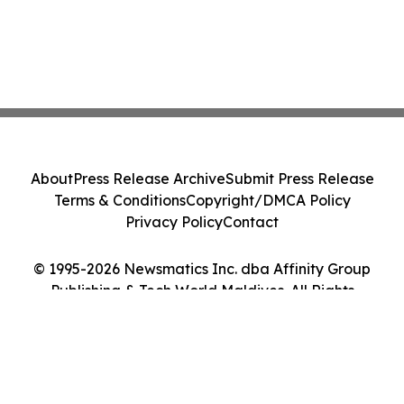
About
Press Release Archive
Submit Press Release
Terms & Conditions
Copyright/DMCA Policy
Privacy Policy
Contact
© 1995-2026 Newsmatics Inc. dba Affinity Group
Publishing & Tech World Maldives. All Rights
Reserved.
Cookie Settings / Your Privacy Choices