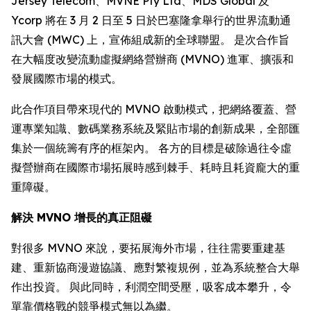
Jersey Telecom、MVNE Pty Ltd、MDS Global 及
Ycorp 將在 3 月 2 日至 5 日於巴塞隆拿舉行的世界流動通
訊大會 (MWC) 上，宣佈組成新的全球聯盟。 是次合作旨
在大幅度改變流動虛擬網絡營辦商 (MVNO) 進軍、擴張和
發展國際市場的模式。
此合作項目帶來現代的 MVNO 啟動模式，把網絡覆蓋、營
運專業知識、數碼業務系統及緊貼市場的創新成果，全部匯
集於一個統籌有序的框架內。 各方的目標是破除過往令虛
擬營辦商在國際市場拓展時感到棘手、耗時且耗資龐大的重
重障礙。
解決 MVNO 增長的真正阻礙
對很多 MVNO 來說，要拓展海外市場，往往需要重建基
建、重新協商漫遊協議、應對繁複規例，並為系統整合大舉
作出投資。 與此同時，利潤空間受壓，吸客成本攀升，令
單靠價格戰的競爭模式無以為繼。