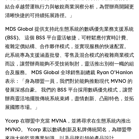
結合卓越營運執行力與敏銳商業洞察分析，為營辦商開闢更
清晰快捷的可持續拓展路徑。」
MDS Global 提供支持此生態系統的數碼優先業務支援系統
(BSS)。 這個 BSS 平台靈活敏捷，可輕鬆應付實時計費、
複雜定價結構、合作夥伴模式，並實現服務的快速配置。
此系統專為支援涵蓋批發、零售及混合模式的複雜商業模式
而設，讓營辦商能夠不受技術制肘，靈活推出別樹一幟的組
合及服務。 MDS Global 全球銷售副總裁 Ryan O’Hanlon
表示：「身為聯盟一員，我們對於能夠推動現代 MVNO 的
發展深感自豪。 我們的 BSS 平台採用數碼優先模式，讓營
辦商靈活地擺脫傳統系統束縛，盡情創新、凸顯特色，並拓
展國際市場。」
Ycorp 在聯盟中充當 MVNA，並將尋求在生態系統內推出
MVNO。 Ycorp 素以數碼創新及私牌傳統聞名，為聯盟帶
來強大的監管專業知識，以及品牌引領的產品設計。