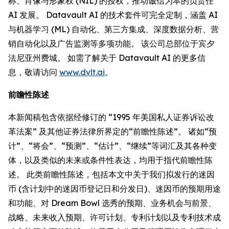
称、肖像与形象权 (NIL) 的授权，推动诚信为本的负责任
AI 发展。 Datavault AI 的技术套件可完全定制，涵盖 AI
与机器学习 (ML) 自动化、第三方集成、深度数据分析、营
销自动化以及广告监测等多项功能。 该公司总部位于宾夕
法尼亚州费城。 如需了解关于 Datavault AI 的更多信
息，敬请访问
www.dvlt.ai
。
前瞻性陈述
本新闻稿包含依据经修订的 “1995 年美国私人证券诉讼改
革法案” 及其他证券法律所界定的“前瞻性陈述”。 诸如“预
计”、“将会”、“预测”、“估计”、“继续”等词汇及其各种变
体，以及类似的未来或条件性表达，均用于指代前瞻性陈
述。 此类前瞻性陈述，包括本文中关于我们拟发行的迷因
币 (含计划中的迷因币登记日和分发日)、迷因币的预期用途
和功能、对 Dream Bowl 选秀的预期、业务机会与前景、
战略、未来收入预期、许可计划、专利计划以及专利技术成