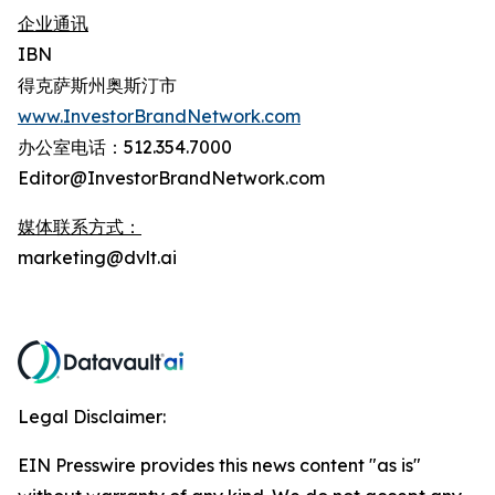
企业通讯
IBN
得克萨斯州奥斯汀市
www.InvestorBrandNetwork.com
办公室电话：512.354.7000
Editor@InvestorBrandNetwork.com
媒体联系方式：
marketing@dvlt.ai
Legal Disclaimer:
EIN Presswire provides this news content "as is"