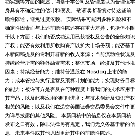
功实施等方面的陈述，均基于本公司及管理层认为合理但本
身具有不确定性的估计和假设。 敬请读者谨慎对待这些前
瞻性陈述，避免过度依赖。 实际结果可能因多种风险和不
确定性因素而与上述前瞻性陈述存在重大差异，包括但不限
于以下方面：我们能否成功运用已获授权及公告的全部知识
产权；能否有效利用所收购资产以扩大市场份额；能否基于
本新闻稿提及的专利开辟新的收入来源；当前流动性状况及
持续经营所需的额外融资需求；整体市场、经济及其他环境
因素；持续经营能力；维持普通股在 Nasdaq 上市的能
力；成本管控与执行运营及预算计划的能力；实现财务目标
的能力；被许可方是否及在何种程度上将我们的技术应用于
其产品，以及此类应用的时间进度；与技术创新及知识产权
相关的风险；以及我们在递交美国证券交易委员会文件中更
为详尽披露的其他风险。 本新闻稿中的信息仅在本新闻稿
发布之日有效，除非法律另有规定，我们无义务基于新的信
息、未来事件或其他原因更新其中的前瞻性陈述。